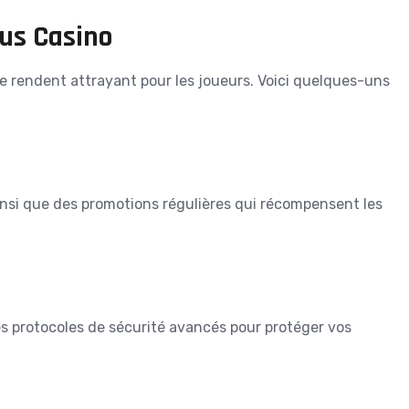
ius Casino
le rendent attrayant pour les joueurs. Voici quelques-uns
nsi que des promotions régulières qui récompensent les
 des protocoles de sécurité avancés pour protéger vos