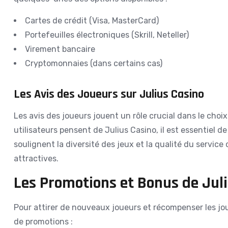
Cartes de crédit (Visa, MasterCard)
Portefeuilles électroniques (Skrill, Neteller)
Virement bancaire
Cryptomonnaies (dans certains cas)
Les Avis des Joueurs sur Julius Casino
Les avis des joueurs jouent un rôle crucial dans le cho
utilisateurs pensent de Julius Casino, il est essentiel d
soulignent la diversité des jeux et la qualité du service
attractives.
Les Promotions et Bonus de Jul
Pour attirer de nouveaux joueurs et récompenser les jo
de promotions :