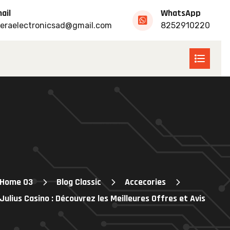
ail
WhatsApp
eraelectronicsad@gmail.com
8252910220
Home 03
Blog Classic
Accecories
Julius Casino : Découvrez les Meilleures Offres et Avis