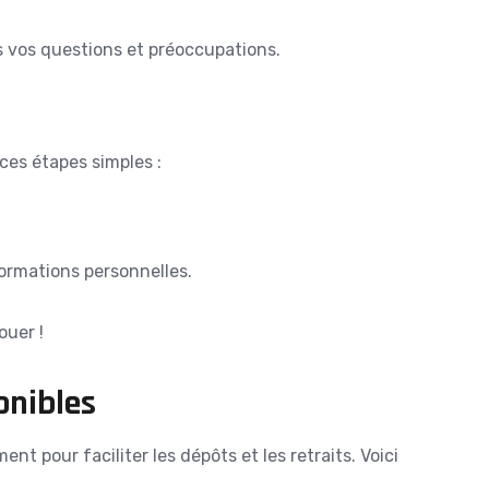
s vos questions et préoccupations.
ces étapes simples :
formations personnelles.
ouer !
onibles
t pour faciliter les dépôts et les retraits. Voici