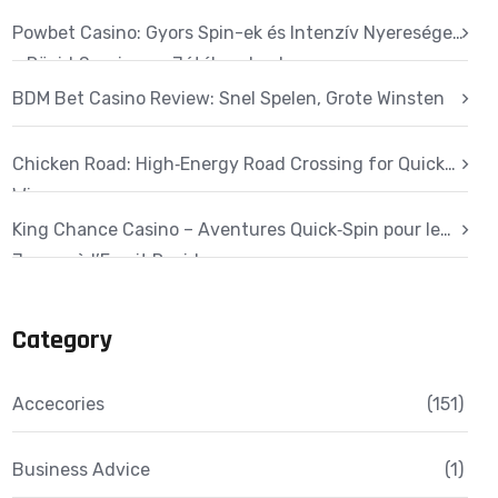
Powbet Casino: Gyors Spin-ek és Intenzív Nyereségek
a Rövid‑Session‑os Játékosoknak
BDM Bet Casino Review: Snel Spelen, Grote Winsten
Chicken Road: High‑Energy Road Crossing for Quick
Wins
King Chance Casino – Aventures Quick‑Spin pour le
Joueur à l’Esprit Rapide
Category
Accecories
(151)
Business Advice
(1)