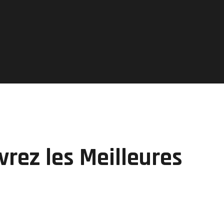
vrez les Meilleures