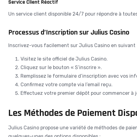
Service Client Réactif
Un service client disponible 24/7 pour répondre à toute
Processus d’Inscription sur Julius Casino
Inscrivez-vous facilement sur Julius Casino en suivant 
Visitez le site officiel de Julius Casino.
Cliquez sur le bouton « S’inscrire ».
Remplissez le formulaire d’inscription avec vos in
Confirmez votre compte via l’email reçu.
Effectuez votre premier dépôt pour commencer à j
Les Méthodes de Paiement Disp
Julius Casino propose une variété de méthodes de paiemen
quelques-unes des options disponibles :