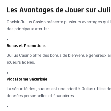
Les Avantages de Jouer sur Jul
Choisir Julius Casino présente plusieurs avantages qui 
des principaux atouts :
Bonus et Promotions
Julius Casino offre des bonus de bienvenue généreux ai
joueurs fidèles.
Plateforme Sécurisée
La sécurité des joueurs est une priorité. Julius utilise
données personnelles et financières.