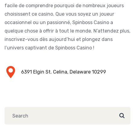
facile de comprendre pourquoi de nombreux joueurs
choisissent ce casino. Que vous soyez un joueur
occasionnel ou un passionné, Spinboss Casino a
quelque chose à offrir à tout le monde. N’attendez plus,
inscrivez-vous dès aujourd’hui et plongez dans
l’univers captivant de Spinboss Casino !
6391 Elgin St. Celina, Delaware 10299