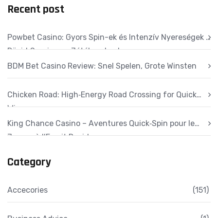
Recent post
Powbet Casino: Gyors Spin-ek és Intenzív Nyereségek a
Rövid‑Session‑os Játékosoknak
BDM Bet Casino Review: Snel Spelen, Grote Winsten
Chicken Road: High‑Energy Road Crossing for Quick
Wins
King Chance Casino – Aventures Quick‑Spin pour le
Joueur à l’Esprit Rapide
Category
Accecories
(151)