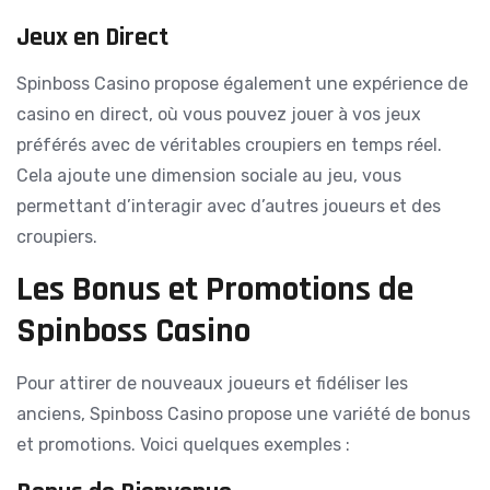
Jeux en Direct
Spinboss Casino propose également une expérience de
casino en direct, où vous pouvez jouer à vos jeux
préférés avec de véritables croupiers en temps réel.
Cela ajoute une dimension sociale au jeu, vous
permettant d’interagir avec d’autres joueurs et des
croupiers.
Les Bonus et Promotions de
Spinboss Casino
Pour attirer de nouveaux joueurs et fidéliser les
anciens, Spinboss Casino propose une variété de bonus
et promotions. Voici quelques exemples :