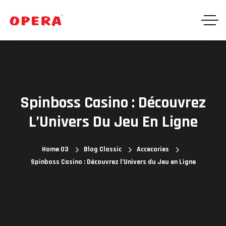
Spinboss Casino : Découvrez
L’Univers Du Jeu En Ligne
Home 03
Blog Classic
Accecories
Spinboss Casino : Découvrez l’Univers du Jeu en Ligne