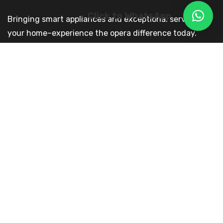
Click to WhatsApp
Bringing smart appliances and exceptional service to
your home–experience the opera difference today.
Quick Links
Home
About Us
Products
Gallary
Contact
Contact Information