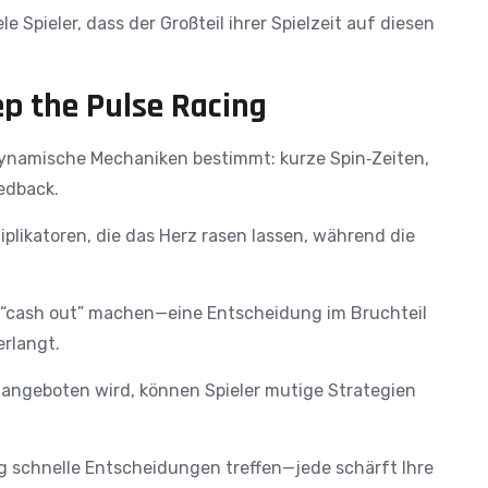
 Spieler, dass der Großteil ihrer Spielzeit auf diesen
p the Pulse Racing
ynamische Mechaniken bestimmt: kurze Spin‑Zeiten,
edback.
plikatoren, die das Herz rasen lassen, während die
e “cash out” machen—eine Entscheidung im Bruchteil
erlangt.
1) angeboten wird, können Spieler mutige Strategien
ig schnelle Entscheidungen treffen—jede schärft Ihre