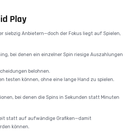
id Play
er siebzig Anbietern—doch der Fokus liegt auf Spielen,
ng, bei denen ein einzelner Spin riesige Auszahlungen
tscheidungen belohnen.
ien testen können, ohne eine lange Hand zu spielen.
ionen, bei denen die Spins in Sekunden statt Minuten
heit statt auf aufwändige Grafiken—damit
erden können.