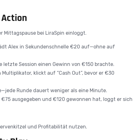
 Action
r Mittagspause bei LiraSpin einloggt.
 lädt Alex in Sekundenschnelle €20 auf—ohne auf
die letzte Session einen Gewinn von €150 brachte.
Multiplikator, klickt auf “Cash Out”, bevor er €30
e—jede Runde dauert weniger als eine Minute.
r €75 ausgegeben und €120 gewonnen hat, loggt er sich
ervenkitzel und Profitabilität nutzen.