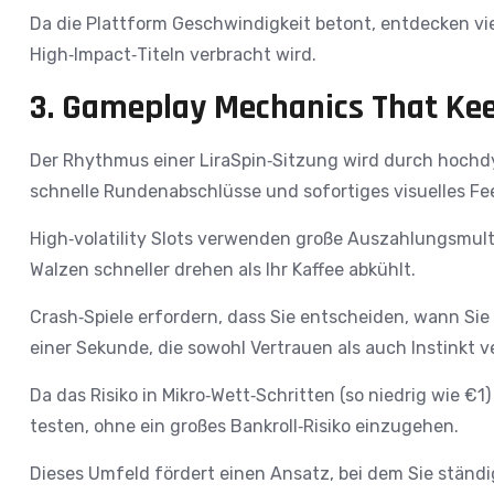
Da die Plattform Geschwindigkeit betont, entdecken viele
High‑Impact‑Titeln verbracht wird.
3. Gameplay Mechanics That Kee
Der Rhythmus einer LiraSpin‑Sitzung wird durch hochd
schnelle Rundenabschlüsse und sofortiges visuelles Fe
High‑volatility Slots verwenden große Auszahlungsmulti
Walzen schneller drehen als Ihr Kaffee abkühlt.
Crash‑Spiele erfordern, dass Sie entscheiden, wann Si
einer Sekunde, die sowohl Vertrauen als auch Instinkt v
Da das Risiko in Mikro‑Wett‑Schritten (so niedrig wie €
testen, ohne ein großes Bankroll‑Risiko einzugehen.
Dieses Umfeld fördert einen Ansatz, bei dem Sie ständ