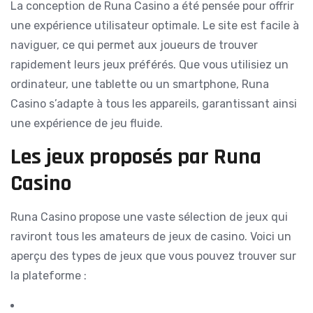
La conception de Runa Casino a été pensée pour offrir
une expérience utilisateur optimale. Le site est facile à
naviguer, ce qui permet aux joueurs de trouver
rapidement leurs jeux préférés. Que vous utilisiez un
ordinateur, une tablette ou un smartphone, Runa
Casino s’adapte à tous les appareils, garantissant ainsi
une expérience de jeu fluide.
Les jeux proposés par Runa
Casino
Runa Casino propose une vaste sélection de jeux qui
raviront tous les amateurs de jeux de casino. Voici un
aperçu des types de jeux que vous pouvez trouver sur
la plateforme :