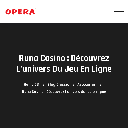
Runa Casino : Découvrez
L’univers Du Jeu En Ligne
Home 03
Blog Classic
Accecories
Runa Casino : Découvrez l’univers du jeu en ligne