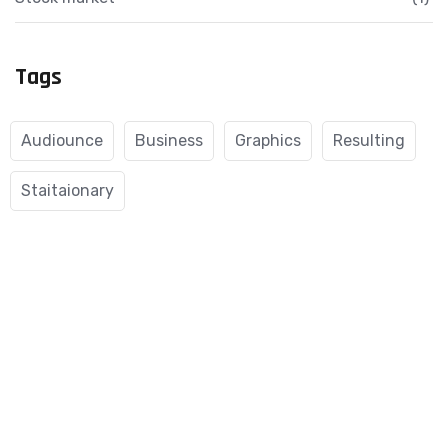
Tags
Audiounce
Business
Graphics
Resulting
Staitaionary