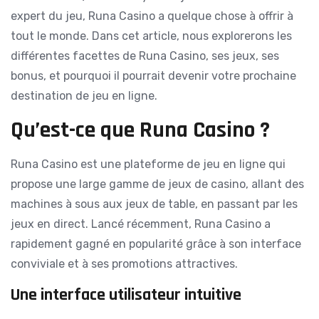
expert du jeu, Runa Casino a quelque chose à offrir à
tout le monde. Dans cet article, nous explorerons les
différentes facettes de Runa Casino, ses jeux, ses
bonus, et pourquoi il pourrait devenir votre prochaine
destination de jeu en ligne.
Qu’est-ce que Runa Casino ?
Runa Casino est une plateforme de jeu en ligne qui
propose une large gamme de jeux de casino, allant des
machines à sous aux jeux de table, en passant par les
jeux en direct. Lancé récemment, Runa Casino a
rapidement gagné en popularité grâce à son interface
conviviale et à ses promotions attractives.
Une interface utilisateur intuitive