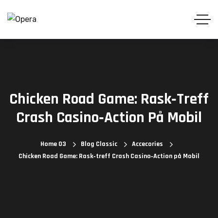
Chicken Road Game: Rask‑treff
Crash Casino‑Action På Mobil
Home 03
Blog Classic
Accecories
Chicken Road Game: Rask‑treff Crash Casino‑Action på Mobil