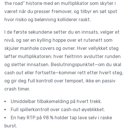
the road” historie med en multiplikator som skyter i
været når du presser fremover, og tilbyr en søt spot
hvor risiko og belønning kolliderer raskt.
I de første sekundene setter du en innsats, velger et
nivå, og ser en kylling hoppe over et rutenett som
skjuler manhole covers og ovner. Hver vellykket steg
løfter multiplikatoren; hver feiltrinn avslutter runden
og sletter innsatsen. Beslutningspunktet—om du skal
cash out eller fortsette—kommer rett etter hvert steg,
og gir deg full kontroll over tempoet, ikke en passiv
crash timer.
Umiddelbar tilbakemelding på hvert trekk.
Full spillerkontroll over cash‑out‑øyeblikket.
En høy RTP på 98 % holder tap lave selv i raske
burst.