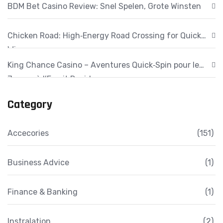
BDM Bet Casino Review: Snel Spelen, Grote Winsten
Chicken Road: High‑Energy Road Crossing for Quick
Wins
King Chance Casino – Aventures Quick‑Spin pour le
Joueur à l’Esprit Rapide
Category
Accecories
(151)
Business Advice
(1)
Finance & Banking
(1)
Instralation
(2)