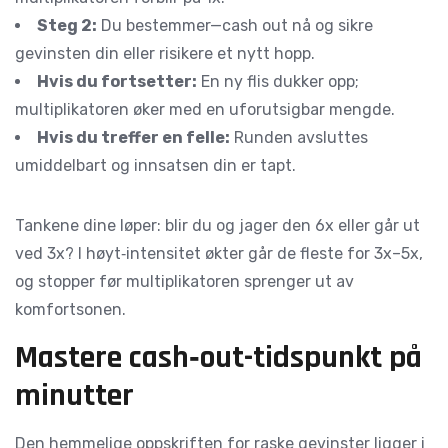
Steg 2:
Du bestemmer—cash out nå og sikre
gevinsten din eller risikere et nytt hopp.
Hvis du fortsetter:
En ny flis dukker opp;
multiplikatoren øker med en uforutsigbar mengde.
Hvis du treffer en felle:
Runden avsluttes
umiddelbart og innsatsen din er tapt.
Tankene dine løper: blir du og jager den 6x eller går ut
ved 3x? I høyt‑intensitet økter går de fleste for 3x–5x,
og stopper før multiplikatoren sprenger ut av
komfortsonen.
Mastere cash‑out-tidspunkt på
minutter
Den hemmelige oppskriften for raske gevinster ligger i