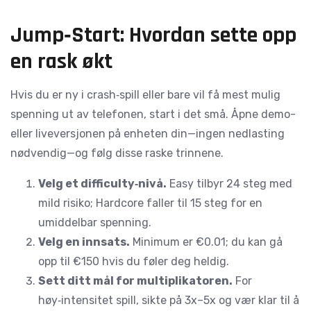
Jump‑Start: Hvordan sette opp
en rask økt
Hvis du er ny i crash‑spill eller bare vil få mest mulig
spenning ut av telefonen, start i det små. Åpne demo-
eller liveversjonen på enheten din—ingen nedlasting
nødvendig—og følg disse raske trinnene.
Velg et difficulty‑nivå.
Easy tilbyr 24 steg med
mild risiko; Hardcore faller til 15 steg for en
umiddelbar spenning.
Velg en innsats.
Minimum er €0.01; du kan gå
opp til €150 hvis du føler deg heldig.
Sett ditt mål for multiplikatoren.
For
høy‑intensitet spill, sikte på 3x–5x og vær klar til å