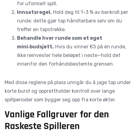
for uformelt spill.
Innsatsregel.
Hold deg til 1–3 % av bankroll per
runde; dette gjør tap håndterbare selv om du
treffer en tapstrekke.
Behandle hver runde som et eget
mini‑budsjett.
Hvis du vinner €5 på én runde,
ikke reinvester hele beløpet i neste—hold det
innenfor den forhåndsbestemte grensen.
Med disse reglene på plass unngår du å jage tap under
korte burst og opprettholder kontroll over lange
spillperioder som bygger seg opp fra korte økter.
Vanlige Fallgruver for den
Raskeste Spilleren