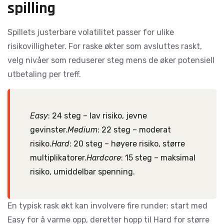
spilling
Spillets justerbare volatilitet passer for ulike
risikovilligheter. For raske økter som avsluttes raskt,
velg nivåer som reduserer steg mens de øker potensiell
utbetaling per treff.
Easy
: 24 steg – lav risiko, jevne
gevinster.
Medium
: 22 steg – moderat
risiko.
Hard
: 20 steg – høyere risiko, større
multiplikatorer.
Hardcore
: 15 steg – maksimal
risiko, umiddelbar spenning.
En typisk rask økt kan involvere fire runder: start med
Easy for å varme opp, deretter hopp til Hard for større