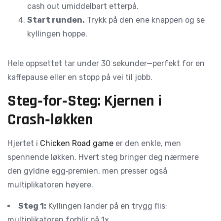
cash out umiddelbart etterpå.
Start runden.
Trykk på den ene knappen og se
kyllingen hoppe.
Hele oppsettet tar under 30 sekunder—perfekt for en
kaffepause eller en stopp på vei til jobb.
Steg‑for‑Steg: Kjernen i
Crash‑løkken
Hjertet i
Chicken Road game
er den enkle, men
spennende løkken. Hvert steg bringer deg nærmere
den gyldne egg‑premien, men presser også
multiplikatoren høyere.
Steg 1:
Kyllingen lander på en trygg flis;
multiplikatoren forblir på 1x.