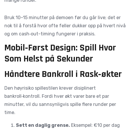
mange runder.
Bruk 10–15 minutter på demoen før du går live; det er
nok til å forstå hvor ofte feller dukker opp på hvert nivå
og om cash‑out-timing fungerer i praksis.
Mobil‑Først Design: Spill Hvor
Som Helst på Sekunder
Håndtere Bankroll i Rask‑økter
Den høyrisiko spillestilen krever disiplinert
bankroll‑kontroll. Fordi hver økt varer bare et par
minutter, vil du sannsynligvis spille flere runder per
time.
Sett en daglig grense.
Eksempel: €10 per dag