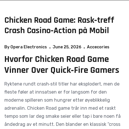
Chicken Road Game: Rask‑treff
Crash Casino‑Action på Mobil
By
Opera Electronics
June 25, 2026
Accecories
Hvorfor Chicken Road Game
Vinner Over Quick‑Fire Gamers
Ryktene rundt crash‑stil titler har eksplodert, men de
fleste føler at innsatsen er for langsom for den
moderne spilleren som hungrer etter øyeblikkelig
adrenalin. Chicken Road game trår inn med et raskt
tempo som lar deg smake seier eller tap i bare noen få
åndedrag av et minutt. Den blander en klassisk “cross